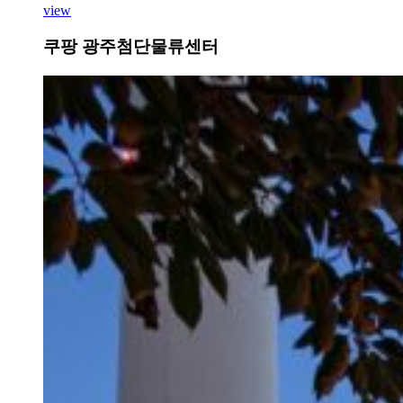
view
쿠팡 광주첨단물류센터