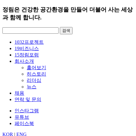
정림은 건강한 공간환경을 만들어 더불어 사는 세상
과 함께 합니다.
검
색:
1032
프로젝트
19
비즈니스
15
정림포럼
회사소개
훑어보기
히스토리
리더십
뉴스
채용
연락 및 문의
인스타그램
유튜브
페이스북
KOR
|
ENG