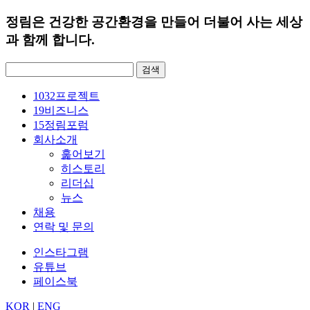
정림은 건강한 공간환경을 만들어 더불어 사는 세상
과 함께 합니다.
검
색:
1032
프로젝트
19
비즈니스
15
정림포럼
회사소개
훑어보기
히스토리
리더십
뉴스
채용
연락 및 문의
인스타그램
유튜브
페이스북
KOR
|
ENG