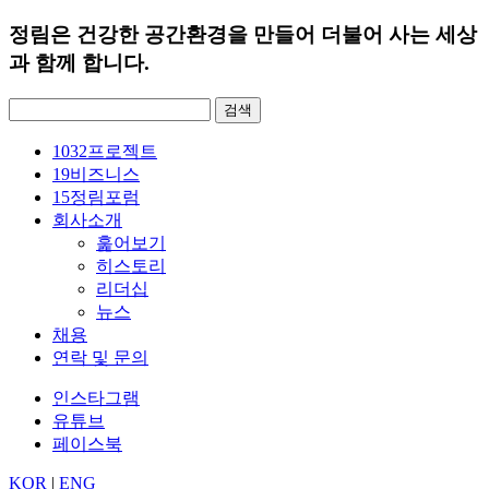
정림은 건강한 공간환경을 만들어 더불어 사는 세상
과 함께 합니다.
검
색:
1032
프로젝트
19
비즈니스
15
정림포럼
회사소개
훑어보기
히스토리
리더십
뉴스
채용
연락 및 문의
인스타그램
유튜브
페이스북
KOR
|
ENG