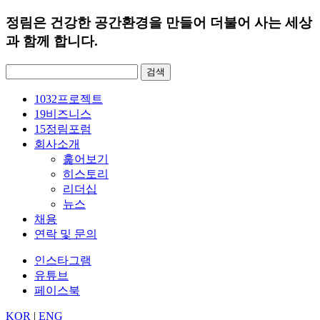
정림은 건강한 공간환경을 만들어 더불어 사는 세상
과 함께 합니다.
검
색:
1032
프로젝트
19
비즈니스
15
정림포럼
회사소개
훑어보기
히스토리
리더십
뉴스
채용
연락 및 문의
인스타그램
유튜브
페이스북
KOR
|
ENG