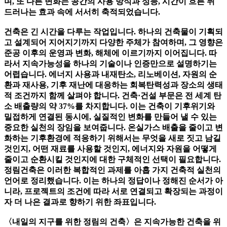
며, 또 다른 변화는 공간의 사용 방식과 성능, 시간이 흐른 뒤
드러나는 효과 속에 서서히 축적되었습니다.
건축은 긴 시간을 다루는 작업입니다. 하나의 건축물이 기획되
고 설계되어 지어지기까지 다양한 주체가 참여하며, 그 영향은
준공 이후의 운영과 변화, 해체에 이르기까지 이어집니다. 따
라서 지속가능성을 하나의 기술이나 인증만으로 설명하기는
어렵습니다. 에너지 사용과 내재탄소, 리노베이션, 자원의 순
환과 재사용, 기후 재난에 대응하는 회복탄력성과 장소의 생태
적 조건까지 함께 살펴야 합니다. 건축·건설 부문은 전 세계 탄
소 배출량의 약 37%를 차지합니다. 이는 건축이 기후위기와
밀접하게 연결된 동시에, 실질적인 변화를 만들어 낼 수 있는
중요한 실천의 장임을 보여줍니다. 온실가스 배출을 줄이고 변
화하는 기후환경에 적응하기 위해서는 무엇을 새로 짓고 남길
것인지, 어떤 재료를 사용할 것인지, 에너지와 자원을 어떻게
줄이고 순환시킬 것인지에 대한 구체적인 선택이 필요합니다.
정림건축은 이러한 복합적인 과제를 아홉 가지 건축적 실천의
언어로 정리했습니다. 이는 하나의 정답이나 정해진 순서가 아
니라, 프로젝트의 조건에 따라 서로 연결되고 확장되는 과정이
자 더 나은 결과로 향하기 위한 좌표입니다.
〈내일의 지구를 위한 정림의 건축〉은 지속가능한 건축을 위