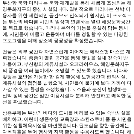
부산항 북항 마리나는 북항 재개발을 통해 새롭게 조성되는 해
양문화지구의 중심 시설입니다. 일반적으로 마리나는 선박 이
용자를 위한 제한적인 공간으로 인식되기 쉽지만, 이 프로젝트
는 부산의 바다를 시민의 일상과 연결하는 열린 해양문화공간
을 목표로 했습니다. 마리나 본연의 기능을 충실히 담는 동시
에, 시민들이 머물고 운동하며 바다를 경험할 수 있는 다양한
프로그램을 더해 장소의 공공성을 확장했습니다.
건물은 외부 공간과 자연스럽게 이어지는 테라스형 매스로 계
획했습니다. 층층이 열린 공간을 통해 햇빛을 실내 깊숙이 받
아들이고, 부산항의 계류시설과 오페라하우스, 해양문화지구
의 풍경을 여러 높이에서 조망할 수 있도록 했습니다. 바다와
맞닿는 호안은 가능한 한 길게 활용해 보행공간과 편의시설,
계류시설의 접점을 넓혔으며, 시민들이 물가에 보다 가까이 다
가갈 수 있는 환경을 조성했습니다. 소음과 분진이 발생하는
선박 정비 공간은 일반 이용시설과 분리해 안전하고 쾌적한 동
선을 확보했습니다.
상층부에는 부산의 바다와 도시를 바라볼 수 있는 숙박시설을
배치하고, 어린이 생존수영 교육장과 스킨스쿠버 풀 등 시민을
위한 생활체육시설을 마련했습니다. 원도심을 향한 공간에는
다목적홀을 두어 행사와 지역 활동을 수용하도록 했습니다. 해