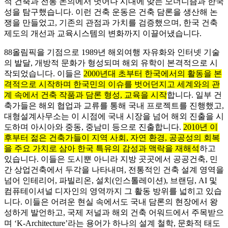
적 건축과 전통 논의에서 벗어나 시대에 맞는 모더니즘과 한국
성을 탐구했습니다. 이런 건축 운동은 건축 담론을 생산해 논
쟁을 만들었고, 기존의 관점과 가치를 검증했으며, 한국 건축
제도의 개선과 교육시스템의 변화까지 이끌어냈습니다.
88올림픽을 기점으로 1989년 해외여행 자유화와 인터넷 기술
의 발달, 개방적 문화가 형성되며 해외 유학이 본격적으로 시
작되었습니다. 이들은
2000년대 초부터 한국에서의 활동을 본
격적으로 시작하며 한국민의 이슈를 벗어던지고 세계와의 관
계 속에서 건축 작품과 담론 형성, 교육을 시작
합니다. 일부 건
축가들은 해외 협업과 교류를 통해 국내 프로젝트를 진행했고,
대형설계사무소는 이 시점에 국내 시장을 넘어 해외 진출을 시
도하며 아시아와 중동, 중남미 등으로 진출합니다.
2010년 이
후부터 젊은 건축가들이 지역 사회, 자연 환경, 공공성의 회복
을 주요 가치로 삼아 한국 특유의 감성과 맥락을 재해석
하고
있습니다. 이들은 도시뿐 아니라 지방 곳곳에서 공공건축, 민
간 상업건축에서 두각을 나타내며, 전통적인 건축 설계 영역을
넘어 인테리어, 파빌리온, 설치(인스톨레이션), 브랜딩, AI 및
컴퓨테이셔널 디자인의 영역까지 그 활동 방위를 넓히고 있습
니다. 이들은 어려운 현실 속에서도 국내 담론의 현장에서 왕
성하게 발언하고, 국제 저널과 해외 건축 어워드에서 주목받으
며 ‘K-Architecture’라는 용어가 하나의 설계 철학, 문화적 태도