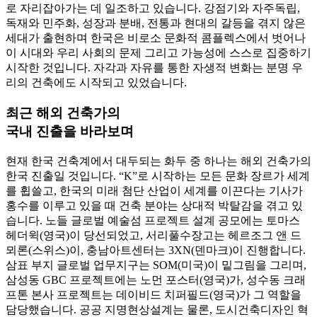
로 자리잡아가는 데 일조하고 있습니다. 강점기와 자주독립,
독재와 민주화, 성장과 분배, 전통과 현대의 갈등을 겪지 않은
세대가 출현하며 한국은 비로소 문화적 콤플렉스에서 벗어나
이 시대와 우리 사회의 문제 그리고 가능성에 스스로 집중하기
시작한 것입니다. 자각과 자유를 통한 자생적 변화는 분명 우
리의 건축에도 시작되고 있었습니다.
최근 해외 건축가의
국내 진출을 바라보며
현재 한국 건축계에서 대두되는 화두 중 하나는 해외 건축가의
한국 진출일 것입니다. “K”로 시작하는 모든 문화 장르가 세계
를 휩쓸고, 한국의 미래 첨단 산업이 세계를 이끈다는 기사가
홍수를 이루고 있을 때 건축 분야는 상대적 박탈감을 겪고 있
습니다. 노들 글로벌 예술섬 프로젝트 설계 공모에는 토마스
헤더윅(영국)이 당선되었고, 서리풀수장고는 헤르조그 앤 드
뫼론(스위스)이, 충남아트센터는 3XN(덴마크)이 진행합니다.
삼표 부지 글로벌 업무지구는 SOM(미국)이 밑그림을 그리며,
삼성동 GBC 프로젝트에는 노먼 포스터(영국)가, 성수동 크래
프톤 본사 프로젝트는 데이비드 치퍼필드(영국)가 그 역할을
담당했습니다. 공공 지명현상설계는 물론, 도시건축디자인 혁