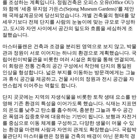
를 조성하는 계획입니다. 정림건축은 오피스 오유(Office OU)
와 함께 ‘세종 뮤지엄 가든스(Sejong Museum Gardens)’를 제안
해 국제설계공모에 당선되었습니다. 개별 건축물의 형태를 앞
세우기보다 전체 단지를 사람의 눈높이에 맞는 규모로 구성하
고, 도시와 자연 사이에서 공간의 밀도와 흐름을 세심하게 조
절했습니다.
마스터플랜은 건축과 조경을 분리된 영역으로 보지 않고, 박물
관과 정원이 서로 이어지는 하나의 환경으로 계획했습니다. 국
립어린이박물관을 비롯한 여러 시설은 회랑을 통해 연결되며,
이 회랑은 전통 건축의 공간 구성에서 착안해 단지의 통일된
인상을 형성합니다. 넓은 부지를 이동하는 방문객에게는 그늘
과 휴식 공간을 제공하고, 건물 사이의 정원과 전시 공간을 자
연스럽게 이어주는 역할도 합니다.
단지 곳곳에는 지역의 자생식물을 비롯한 토착 생태 요소를 반
영해 기존 환경의 특성을 이어가도록 했습니다. 식재는 지표면
의 온도를 낮추고 탄소를 흡수하며, 충분한 그늘과 투수 공간
은 폭염과 집중호우에 대응하는 기반이 됩니다. 보행과 자전거
를 중심으로 이동 체계를 구성하고, 다양한 생물이 머물 수 있
는 환경을 마련해 사람과 자연의 관계도 확장했습니다. 국립박
물관단지 마스터플랜은 정원을 건축의 배경이 아닌 문화적 경