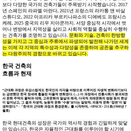
보다 다양한 국가의 건축가들이 주목받기 시작했습니다. 2017
년 스페인의 라파엘 아란다, 2021년 프랑스의 라카통 앤 바살
스튜디오, 2022 아프리카 부르키나파소의 디에베도 프랑시스
케레, 2025 중국의 리우 지아쿤까지. 서양 중심적 시각에서 벗
어나 변방에서 지역성을 살리고 사회적 역할을 충실히 수행하
는 건축가를 조명하고 있습니다.
문화와 기술, 건축이 한방향
성을 가지고 그 중심과 주류에서 파생되어 발전해 나가던 세계
는 이제 각 지역의 특수성과 다양성을 존중하며 공존을 추구하
는 다원주의적 경향으로 바뀌고 있습니다.
한국 건축의
흐름과 현재
“근대화 과정은 유감스럽게도 한국인의 자각을 바탕으로 이루어진 자생적 변화라기보다
는 급변했던 한국 정세에 휩쓸린 타율적 변화였다. (…) 이 과정에서 전통사회가 붕괴되면
서 문화 주역의 몰락과 대체, 고유문화의 말살과 왜곡, 다국적 외래문화의 범람 등의 현상
이 일어났고, 그 결과 자생적, 능동적 문화 ‘수용’보다는 일방적, 피동적 문화 ‘접변’이 발
생하였다.” -「한국의 근대화 과정과 환경문화」를 시작하며, <SPACE> 251호(1988년 7
월호)
한국 현대건축의 성장은 국가의 역사적 경험과 긴밀하게 맞닿
아 있습니다. 한국은 자율적인 근대화를 이루어야 할 시기에