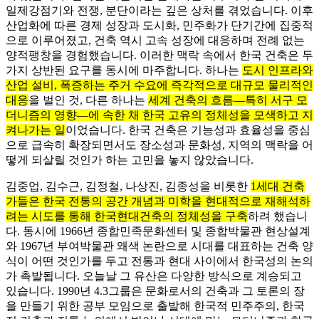
일제강점기와 전쟁, 분단이라는 깊은 상처를 겪었습니다. 이후
산업화에 따른 경제 성장과 도시화, 민주화가 단기간에 집중적
으로 이루어졌고, 건축 역시 고속 성장에 대응하며 전례 없는
양적팽창을 경험했습니다. 이러한 맥락 속에서 한국 건축은 두
가지 상반된 요구를 동시에 마주합니다. 하나는
도시 인프라와
산업 설비, 폭증하는 주거 수요에 즉각적으로 대규모 물리적인
대응
을 벌인 것, 다른 하나는
세계 건축의 흐름—특히 서구 모
더니즘의 영향—에 속한 채 한국 고유의 정체성을 모색하고 지
켜나가는 일
이었습니다. 한국 건축은 기능성과 효율성을 중심
으로 급속히 확장되면서도 장소성과 문화성, 지역의 맥락을 어
떻게 되살릴 것인가 하는 고민을 놓지 않았습니다.
김중업, 김수근, 김정철, 나상진, 김종성을 비롯한
1세대 건축
가들은 한국 전통의 공간 개념과 미학을 현대적으로 재해석하
려는 시도를 통해 한국현대건축의 정체성을 구축
하려 했습니
다. 동시에 1966년 종합민족문화센터 및 종합박물관 현상설계
와 1967년 부여박물관 왜색 논란으로 시대를 대표하는 건축 양
식이 어떤 것인가를 두고 전통과 현대 사이에서 한국성의 논의
가 촉발됩니다. 오늘날 그 유산은 다양한 방식으로 계승되고
있습니다. 1990년 4.3그룹은 문화로서의 건축과 그 토론의 장
을 만들기 위한 공부 모임으로 출발해 한국적 민주주의, 한국