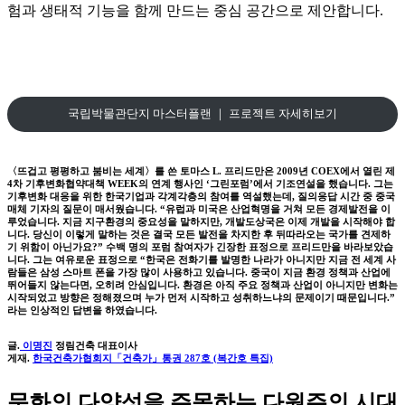
험과 생태적 기능을 함께 만드는 중심 공간으로 제안합니다.
국립박물관단지 마스터플랜 ｜ 프로젝트 자세히보기
〈뜨겁고 평평하고 붐비는 세계〉를 쓴 토마스 L. 프리드만은 2009년 COEX에서 열린 제
4차 기후변화협약대책 WEEK의 연계 행사인 ‘그린포럼’에서 기조연설을 했습니다. 그는
기후변화 대응을 위한 한국기업과 각계각층의 참여를 역설했는데, 질의응답 시간 중 중국
매체 기자의 질문이 매서웠습니다. “유럽과 미국은 산업혁명을 거쳐 모든 경제발전을 이
루었습니다. 지금 지구환경의 중요성을 말하지만, 개발도상국은 이제 개발을 시작해야 합
니다. 당신이 이렇게 말하는 것은 결국 모든 발전을 차지한 후 뒤따라오는 국가를 견제하
기 위함이 아닌가요?” 수백 명의 포럼 참여자가 긴장한 표정으로 프리드만을 바라보았습
니다. 그는 여유로운 표정으로 “한국은 전화기를 발명한 나라가 아니지만 지금 전 세계 사
람들은 삼성 스마트 폰을 가장 많이 사용하고 있습니다. 중국이 지금 환경 정책과 산업에
뛰어들지 않는다면, 오히려 안심입니다. 환경은 아직 주요 정책과 산업이 아니지만 변화는
시작되었고 방향은 정해졌으며 누가 먼저 시작하고 성취하느냐의 문제이기 때문입니다.”
라는 인상적인 답변을 하였습니다.
글.
이명진
정림건축 대표이사
게재.
한국건축가협회지「건축가」통권 287호 (복간호 특집)
문화의 다양성을 주목하는 다원주의 시대