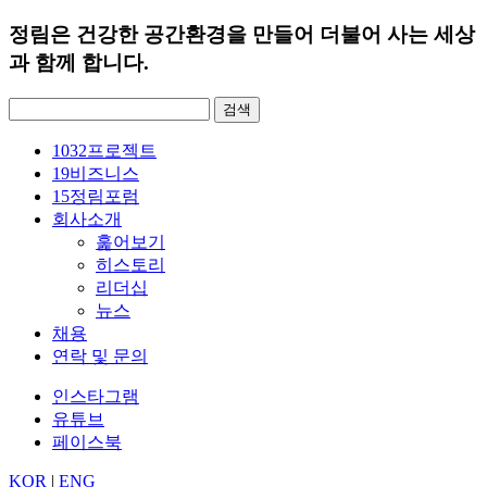
정림은 건강한 공간환경을 만들어 더불어 사는 세상
과 함께 합니다.
검
색:
1032
프로젝트
19
비즈니스
15
정림포럼
회사소개
훑어보기
히스토리
리더십
뉴스
채용
연락 및 문의
인스타그램
유튜브
페이스북
KOR
|
ENG