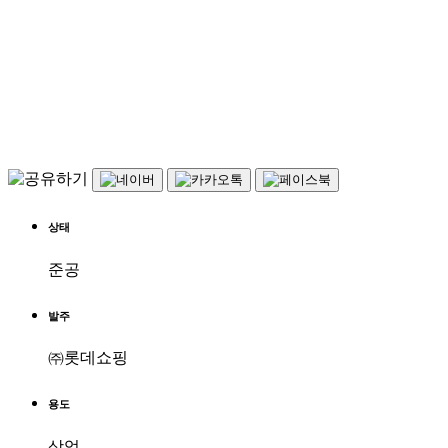
상태
준공
발주
㈜롯데쇼핑
용도
상업