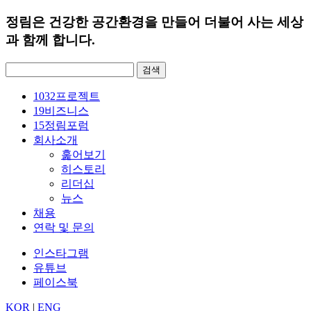
정림은 건강한 공간환경을 만들어 더불어 사는 세상
과 함께 합니다.
검
색:
1032
프로젝트
19
비즈니스
15
정림포럼
회사소개
훑어보기
히스토리
리더십
뉴스
채용
연락 및 문의
인스타그램
유튜브
페이스북
KOR
|
ENG