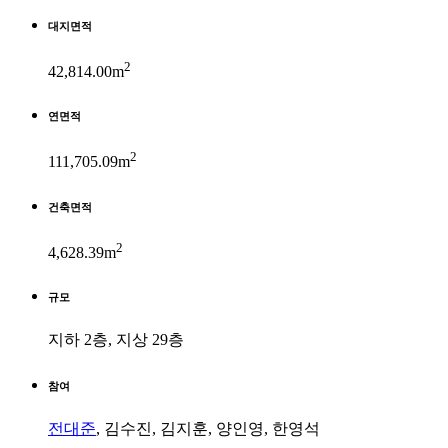
대지면적
2
42,814.00m
연면적
2
111,705.09m
건축면적
2
4,628.39m
규모
지하 2층, 지상 29층
참여
전대준
, 김수진, 김지훈, 양인영, 한영석