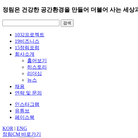
정림은 건강한 공간환경을 만들어 더불어 사는 세상과
검
색:
1032
프로젝트
19
비즈니스
15
정림포럼
회사소개
훑어보기
히스토리
리더십
뉴스
채용
연락 및 문의
인스타그램
유튜브
페이스북
KOR
|
ENG
정림CM 바로가기