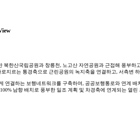
View
한 북한산국립공원과 창릉천, 노고산 자연공원과 근접해 풍부하고
로지르는 통경축으로 근린공원의 녹지축을 연결하고, 서측변 하천
게 연결하는 보행네트워크를 구축하며, 공공보행통로와 연계 배
 100% 남향 배치로 풍부한 일조 계획 및 차경축에 연계되는 열