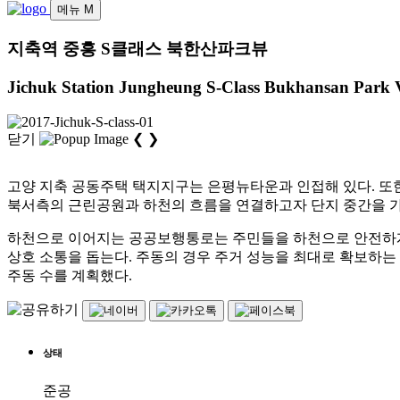
메뉴
M
지축역 중흥 S클래스 북한산파크뷰
Jichuk Station Jungheung S-Class Bukhansan Park 
닫기
❮
❯
고양 지축 공동주택 택지지구는 은평뉴타운과 인접해 있다. 또
북서측의 근린공원과 하천의 흐름을 연결하고자 단지 중간을 가
하천으로 이어지는 공공보행통로는 주민들을 하천으로 안전하
상호 소통을 돕는다. 주동의 경우 주거 성능을 최대로 확보하는
주동 수를 계획했다.
상태
준공