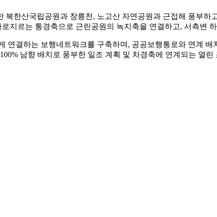
한 북한산국립공원과 창릉천, 노고산 자연공원과 근접해 풍부하고
로지르는 통경축으로 근린공원의 녹지축을 연결하고, 서측변 하천
게 연결하는 보행네트워크를 구축하며, 공공보행통로와 연계 배
 100% 남향 배치로 풍부한 일조 계획 및 차경축에 연계되는 열