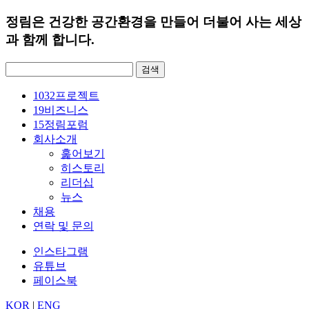
정림은 건강한 공간환경을 만들어 더불어 사는 세상
과 함께 합니다.
검
색:
1032
프로젝트
19
비즈니스
15
정림포럼
회사소개
훑어보기
히스토리
리더십
뉴스
채용
연락 및 문의
인스타그램
유튜브
페이스북
KOR
|
ENG