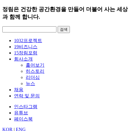
정림은 건강한 공간환경을 만들어 더불어 사는 세상
과 함께 합니다.
검
색:
1032
프로젝트
19
비즈니스
15
정림포럼
회사소개
훑어보기
히스토리
리더십
뉴스
채용
연락 및 문의
인스타그램
유튜브
페이스북
KOR
|
ENG