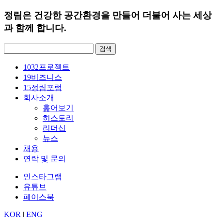
정림은 건강한 공간환경을 만들어 더불어 사는 세상
과 함께 합니다.
검
색:
1032
프로젝트
19
비즈니스
15
정림포럼
회사소개
훑어보기
히스토리
리더십
뉴스
채용
연락 및 문의
인스타그램
유튜브
페이스북
KOR
|
ENG