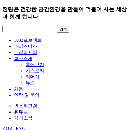
정림은 건강한 공간환경을 만들어 더불어 사는 세상
과 함께 합니다.
검
색:
1032
프로젝트
19
비즈니스
15
정림포럼
회사소개
훑어보기
히스토리
리더십
뉴스
채용
연락 및 문의
인스타그램
유튜브
페이스북
KOR
|
ENG