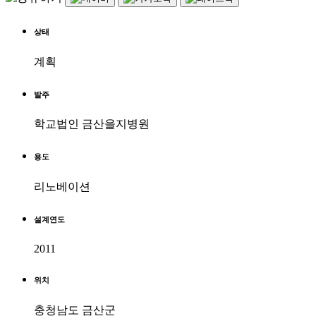
상태
계획
발주
학교법인 금산을지병원
용도
리노베이션
설계연도
2011
위치
충청남도 금산군