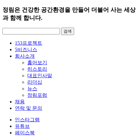
정림은 건강한 공간환경을 만들어 더불어 사는 세상
과 함께 합니다.
검
색:
153
프로젝트
5
비즈니스
회사소개
훑어보기
히스토리
대표인사말
리더십
뉴스
정림포럼
채용
연락 및 문의
인스타그램
유튜브
페이스북