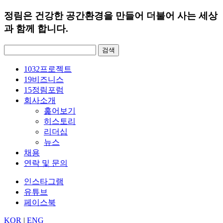
정림은 건강한 공간환경을 만들어 더불어 사는 세상
과 함께 합니다.
검
색:
1032
프로젝트
19
비즈니스
15
정림포럼
회사소개
훑어보기
히스토리
리더십
뉴스
채용
연락 및 문의
인스타그램
유튜브
페이스북
KOR
|
ENG