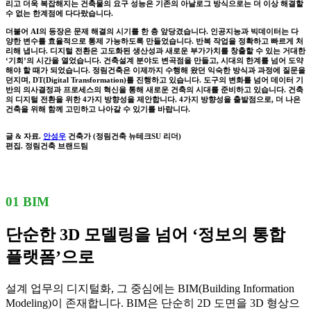
리고 더욱 복잡해지는 건축물의 요구 성능은 기존의 아날로그 방식으로는 더 이상 해결할
수 없는 한계점에 다다랐습니다.
더불어 AI의 등장은 문제 해결의 시기를 한 층 앞당겼습니다. 인공지능과 빅데이터는 다
양한 변수를 효율적으로 통제 가능하도록 만들었습니다. 반복 작업을 정확하고 빠르게 처
리해 냅니다. 디지털 전환은 고도화된 생산성과 새로운 부가가치를 창출할 수 있는 거대한
‘기회’의 시간을 열었습니다. 건축설계 분야도 변곡점을 만들고, 시대의 한계를 넘어 도약
해야 할 때가 되었습니다. 정림건축은 이제까지 수행해 왔던 익숙한 방식과 과정에 질문을
던지며, DT(Digital Transformation)를 진행하고 있습니다. 도구의 변화를 넘어 데이터 기
반의 의사결정과 프로세스의 혁신을 통해 새로운 건축의 시대를 준비하고 있습니다. 건축
의 디지털 전환을 위한 4가지 방향성을 제안합니다. 4가지 방향성을 출발점으로, 더 나은
건축을 위해 함께 고민하고 나아갈 수 있기를 바랍니다.
글 & 자료.
안성우
건축가 (정림건축 뉴테크SU 리더)
편집. 정림건축 브랜드팀
01 BIM
단순한 3D 모델링을 넘어 ‘정보의 통합
플랫폼’으로
설계 업무의 디지털화, 그 중심에는 BIM(Building Information
Modeling)이 존재합니다. BIM은 단순히 2D 도면을 3D 형상으