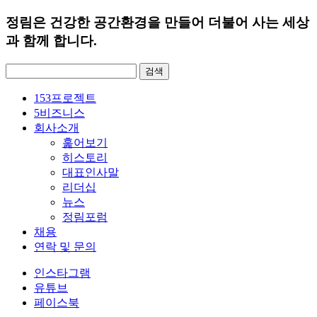
정림은 건강한 공간환경을 만들어 더불어 사는 세상
과 함께 합니다.
검
색:
153
프로젝트
5
비즈니스
회사소개
훑어보기
히스토리
대표인사말
리더십
뉴스
정림포럼
채용
연락 및 문의
인스타그램
유튜브
페이스북